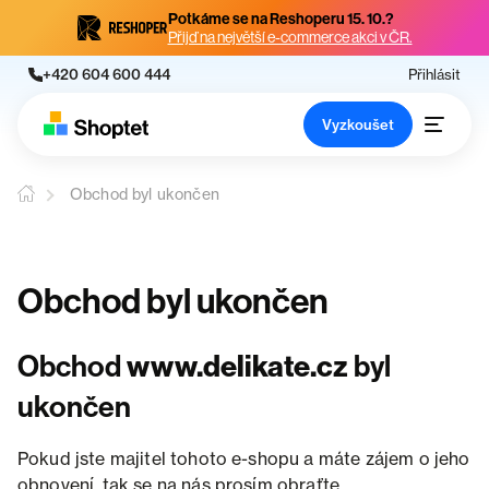
Potkáme se na Reshoperu 15. 10.?
Přijď na největší e-commerce akci v ČR.
+420 604 600 444
Přihlásit
Vyzkoušet
Obchod byl ukončen
Obchod byl ukončen
Obchod
www.delikate.cz
byl
ukončen
Pokud jste majitel tohoto e-shopu a máte zájem o jeho
obnovení, tak se na nás prosím obraťte.