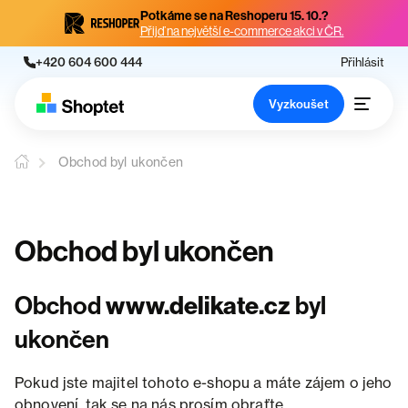
Potkáme se na Reshoperu 15. 10.?
Přijď na největší e-commerce akci v ČR.
+420 604 600 444
Přihlásit
Vyzkoušet
Obchod byl ukončen
Obchod byl ukončen
Obchod
www.delikate.cz
byl
ukončen
Pokud jste majitel tohoto e-shopu a máte zájem o jeho
obnovení, tak se na nás prosím obraťte.