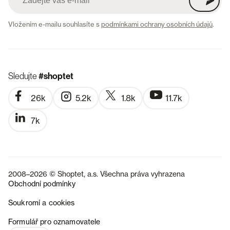
Vložením e-mailu souhlasíte s
podmínkami ochrany osobních údajů
.
Sledujte
#shoptet
26k
5.2k
1.8k
11.7k
7k
2008–2026 © Shoptet, a.s. Všechna práva vyhrazena
Obchodní podmínky
Soukromí a cookies
SK
Formulář pro oznamovatele