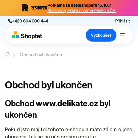
Potkáme se na Reshoperu 15. 10.?
Přijď na největší e-commerce akci v ČR.
+420 604 600 444
Přihlásit
Vyzkoušet
Obchod byl ukončen
Obchod byl ukončen
Obchod
www.delikate.cz
byl
ukončen
Pokud jste majitel tohoto e-shopu a máte zájem o jeho
obnovení, tak se na nás prosím obraťte.