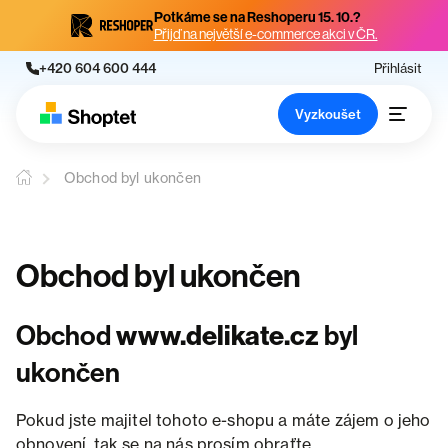
Potkáme se na Reshoperu 15. 10.?
Přijď na největší e-commerce akci v ČR.
+420 604 600 444
Přihlásit
Vyzkoušet
Obchod byl ukončen
Obchod byl ukončen
Obchod
www.delikate.cz
byl
ukončen
Pokud jste majitel tohoto e-shopu a máte zájem o jeho
obnovení, tak se na nás prosím obraťte.