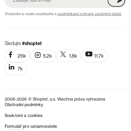
Vložením e-mailu souhlasíte s
podmínkami ochrany osobních údajů
.
Sledujte
#shoptet
26k
5.2k
1.8k
11.7k
7k
2008–2026 © Shoptet, a.s. Všechna práva vyhrazena
Obchodní podmínky
Soukromí a cookies
SK
Formulář pro oznamovatele