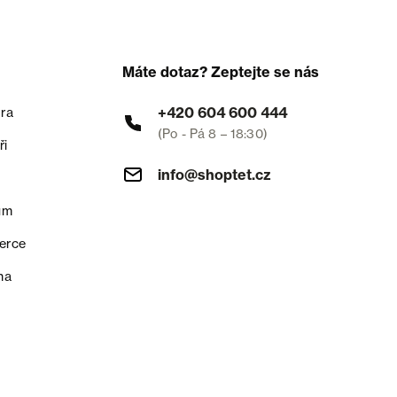
Máte dotaz? Zeptejte se nás
+420 604 600 444
ra
(Po - Pá 8 – 18:30)
ři
info@shoptet.cz
um
erce
na