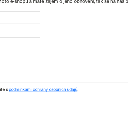
ohoto e-shopu a máte zájem o jeho obnovení, tak se na nás 
íte s
podmínkami ochrany osobních údajů
.