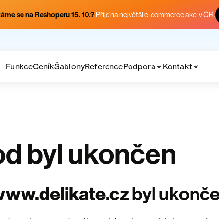
áme se na Reshoperu 15. 10.?
Přijď na největší e-commerce akci v ČR.
Funkce
Ceník
Šablony
Reference
Podpora
Kontakt
d byl ukončen
ww.delikate.cz
byl ukonč