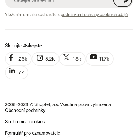
Vložením e-mailu souhlasíte s
podmínkami ochrany osobních údajů
.
Sledujte
#shoptet
26k
5.2k
1.8k
11.7k
7k
2008–2026 © Shoptet, a.s. Všechna práva vyhrazena
Obchodní podmínky
Soukromí a cookies
SK
Formulář pro oznamovatele