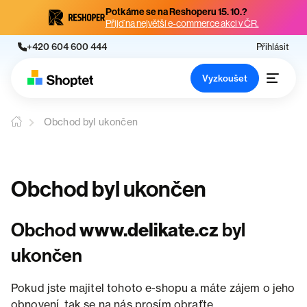
Potkáme se na Reshoperu 15. 10.?
Přijď na největší e-commerce akci v ČR.
+420 604 600 444
Přihlásit
Vyzkoušet
Obchod byl ukončen
Obchod byl ukončen
Obchod
www.delikate.cz
byl
ukončen
Pokud jste majitel tohoto e-shopu a máte zájem o jeho
obnovení, tak se na nás prosím obraťte.