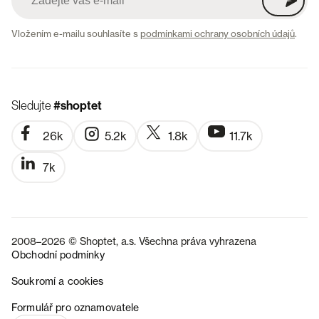
Vložením e-mailu souhlasíte s
podmínkami ochrany osobních údajů
.
Sledujte
#shoptet
26k
5.2k
1.8k
11.7k
7k
2008–2026 © Shoptet, a.s. Všechna práva vyhrazena
Obchodní podmínky
Soukromí a cookies
SK
Formulář pro oznamovatele