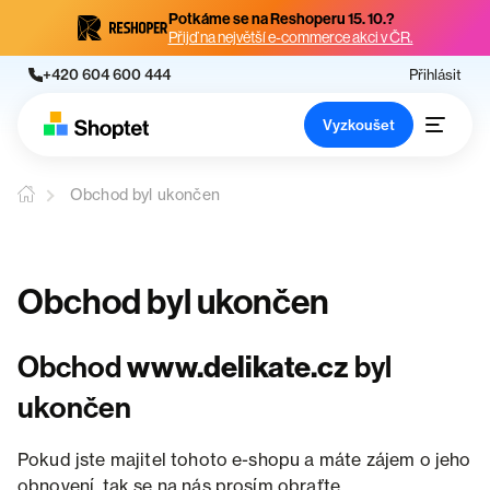
Potkáme se na Reshoperu 15. 10.?
Přijď na největší e-commerce akci v ČR.
+420 604 600 444
Přihlásit
Vyzkoušet
Obchod byl ukončen
Obchod byl ukončen
Obchod
www.delikate.cz
byl
ukončen
Pokud jste majitel tohoto e-shopu a máte zájem o jeho
obnovení, tak se na nás prosím obraťte.