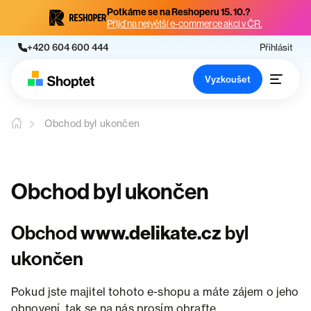
Potkáme se na Reshoperu 15. 10.?
Přijď na největší e-commerce akci v ČR.
+420 604 600 444
Přihlásit
Vyzkoušet
Obchod byl ukončen
Obchod byl ukončen
Obchod
www.delikate.cz
byl
ukončen
Pokud jste majitel tohoto e-shopu a máte zájem o jeho
obnovení, tak se na nás prosím obraťte.