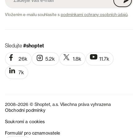
Vložením e-mailu souhlasíte s
podmínkami ochrany osobních údajů
.
Sledujte
#shoptet
26k
5.2k
1.8k
11.7k
7k
2008–2026 © Shoptet, a.s. Všechna práva vyhrazena
Obchodní podmínky
Soukromí a cookies
SK
Formulář pro oznamovatele