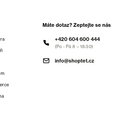
Máte dotaz? Zeptejte se nás
+420 604 600 444
ra
(Po - Pá 8 – 18:30)
ři
info@shoptet.cz
um
erce
na