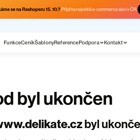
áme se na Reshoperu 15. 10.?
Přijď na největší e-commerce akci v ČR.
Funkce
Ceník
Šablony
Reference
Podpora
Kontakt
d byl ukončen
ww.delikate.cz
byl ukonč