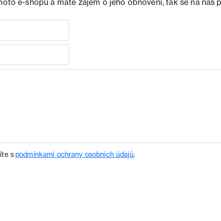
ohoto e-shopu a máte zájem o jeho obnovení, tak se na nás 
íte s
podmínkami ochrany osobních údajů
.