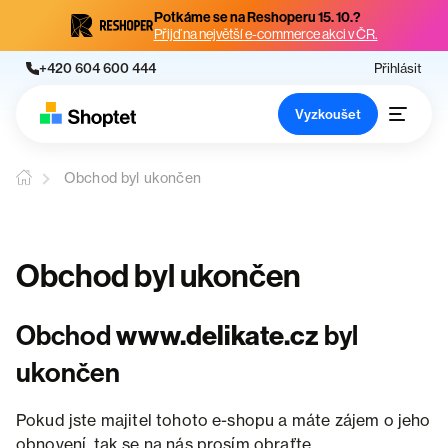
Potkáme se na Reshoperu 15. 10.?
Přijď na největší e-commerce akci v ČR.
+420 604 600 444
Přihlásit
Vyzkoušet
Obchod byl ukončen
Obchod byl ukončen
Obchod
www.delikate.cz
byl
ukončen
Pokud jste majitel tohoto e-shopu a máte zájem o jeho
obnovení, tak se na nás prosím obraťte.