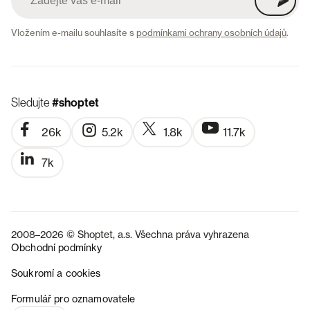
Vložením e-mailu souhlasíte s
podmínkami ochrany osobních údajů
.
Sledujte
#shoptet
26k
5.2k
1.8k
11.7k
7k
2008–2026 © Shoptet, a.s. Všechna práva vyhrazena
Obchodní podmínky
Soukromí a cookies
SK
Formulář pro oznamovatele