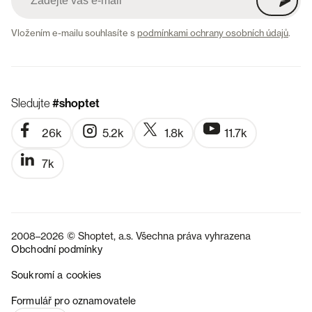
Vložením e-mailu souhlasíte s
podmínkami ochrany osobních údajů
.
Sledujte
#shoptet
26k
5.2k
1.8k
11.7k
7k
2008–2026 © Shoptet, a.s. Všechna práva vyhrazena
Obchodní podmínky
Soukromí a cookies
SK
Formulář pro oznamovatele