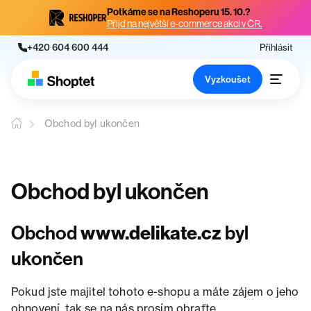
Potkáme se na Reshoperu 15. 10.?
Přijď na největší e-commerce akci v ČR.
+420 604 600 444
Přihlásit
Vyzkoušet
Obchod byl ukončen
Obchod byl ukončen
Obchod
www.delikate.cz
byl
ukončen
Pokud jste majitel tohoto e-shopu a máte zájem o jeho
obnovení, tak se na nás prosím obraťte.