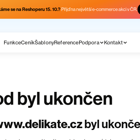
áme se na Reshoperu 15. 10.?
Přijď na největší e-commerce akci v ČR.
Funkce
Ceník
Šablony
Reference
Podpora
Kontakt
d byl ukončen
ww.delikate.cz
byl ukonč