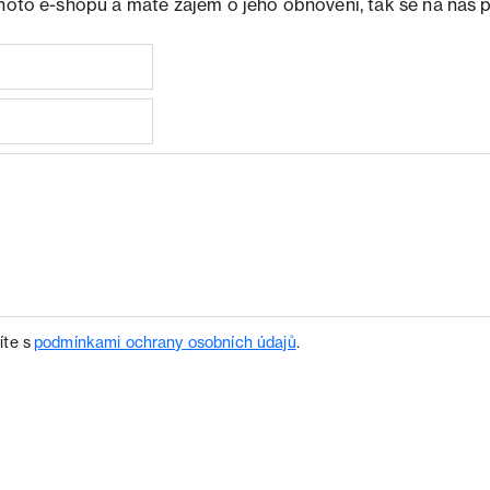
ohoto e-shopu a máte zájem o jeho obnovení, tak se na nás 
íte s
podmínkami ochrany osobních údajů
.