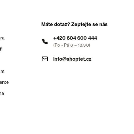
Máte dotaz? Zeptejte se nás
+420 604 600 444
ra
(Po - Pá 8 – 18:30)
ři
info@shoptet.cz
um
erce
na