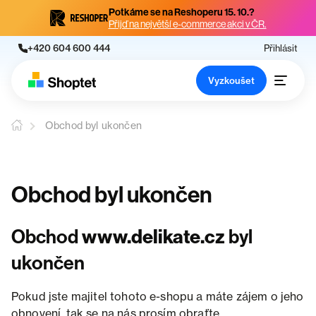
Potkáme se na Reshoperu 15. 10.?
Přijď na největší e-commerce akci v ČR.
+420 604 600 444
Přihlásit
Vyzkoušet
Obchod byl ukončen
Obchod byl ukončen
Obchod
www.delikate.cz
byl
ukončen
Pokud jste majitel tohoto e-shopu a máte zájem o jeho
obnovení, tak se na nás prosím obraťte.