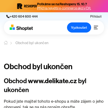
Potkáme se na Reshoperu 15. 10.?
Přijď na největší e-commerce akci v ČR.
+420 604 600 444
Přihlásit
Vyzkoušet
Obchod byl ukončen
Obchod byl ukončen
Obchod
www.delikate.cz
byl
ukončen
Pokud jste majitel tohoto e-shopu a máte zájem o jeho
obnovení, tak se na nás prosím obraťte.