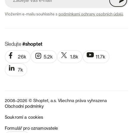
Vložením e-mailu souhlasíte s
podmínkami ochrany osobních údajů
.
Sledujte
#shoptet
26k
5.2k
1.8k
11.7k
7k
2008–2026 © Shoptet, a.s. Všechna práva vyhrazena
Obchodní podmínky
Soukromí a cookies
SK
Formulář pro oznamovatele