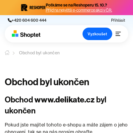
Potkáme se na Reshoperu 15. 10.?
Přijď na největší e-commerce akci v ČR.
+420 604 600 444
Přihlásit
Vyzkoušet
Obchod byl ukončen
Obchod byl ukončen
Obchod
www.delikate.cz
byl
ukončen
Pokud jste majitel tohoto e-shopu a máte zájem o jeho
obnovení, tak se na nás prosím obraťte.