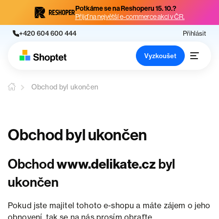
Potkáme se na Reshoperu 15. 10.?
Přijď na největší e-commerce akci v ČR.
+420 604 600 444
Přihlásit
Vyzkoušet
Obchod byl ukončen
Obchod byl ukončen
Obchod
www.delikate.cz
byl
ukončen
Pokud jste majitel tohoto e-shopu a máte zájem o jeho
obnovení, tak se na nás prosím obraťte.