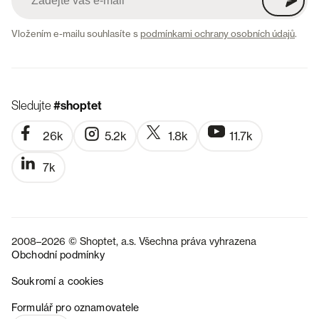
Vložením e-mailu souhlasíte s
podmínkami ochrany osobních údajů
.
Sledujte
#shoptet
26k
5.2k
1.8k
11.7k
7k
2008–2026 © Shoptet, a.s. Všechna práva vyhrazena
Obchodní podmínky
Soukromí a cookies
SK
Formulář pro oznamovatele