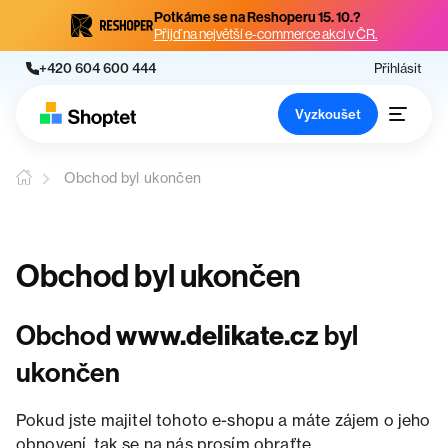
Potkáme se na Reshoperu 15. 10.?
Přijď na největší e-commerce akci v ČR.
+420 604 600 444
Přihlásit
Vyzkoušet
Obchod byl ukončen
Obchod byl ukončen
Obchod
www.delikate.cz
byl
ukončen
Pokud jste majitel tohoto e-shopu a máte zájem o jeho
obnovení, tak se na nás prosím obraťte.