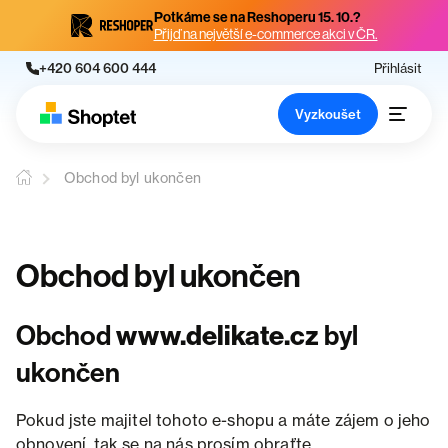
Potkáme se na Reshoperu 15. 10.?
Přijď na největší e-commerce akci v ČR.
+420 604 600 444
Přihlásit
Vyzkoušet
Obchod byl ukončen
Obchod byl ukončen
Obchod
www.delikate.cz
byl
ukončen
Pokud jste majitel tohoto e-shopu a máte zájem o jeho
obnovení, tak se na nás prosím obraťte.