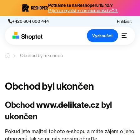
Potkáme se na Reshoperu 15. 10.?
Přijď na největší e-commerce akci v ČR.
+420 604 600 444
Přihlásit
Vyzkoušet
Obchod byl ukončen
Obchod byl ukončen
Obchod
www.delikate.cz
byl
ukončen
Pokud jste majitel tohoto e-shopu a máte zájem o jeho
obnovení, tak se na nás prosím obraťte.