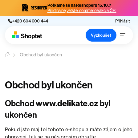
Potkáme se na Reshoperu 15. 10.?
Přijď na největší e-commerce akci v ČR.
+420 604 600 444
Přihlásit
Vyzkoušet
Obchod byl ukončen
Obchod byl ukončen
Obchod
www.delikate.cz
byl
ukončen
Pokud jste majitel tohoto e-shopu a máte zájem o jeho
obnovení, tak se na nás prosím obraťte.