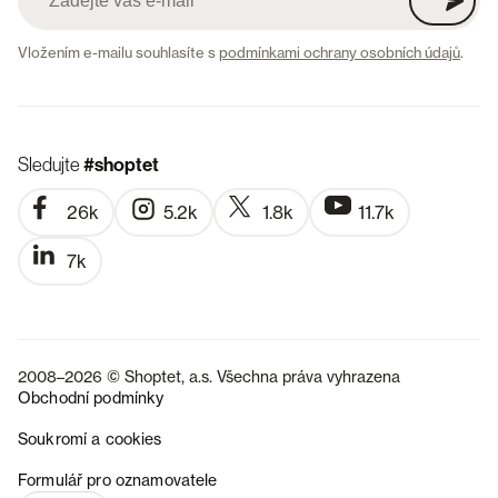
Vložením e-mailu souhlasíte s
podmínkami ochrany osobních údajů
.
Sledujte
#shoptet
26k
5.2k
1.8k
11.7k
7k
2008–2026 © Shoptet, a.s. Všechna práva vyhrazena
Obchodní podmínky
Soukromí a cookies
SK
Formulář pro oznamovatele