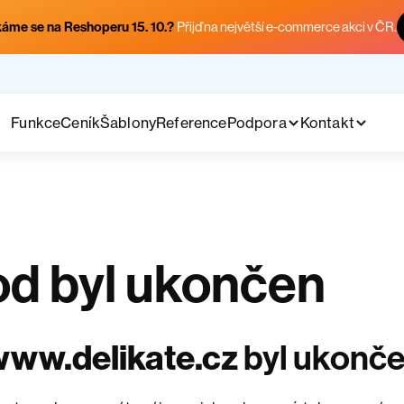
áme se na Reshoperu 15. 10.?
Přijď na největší e-commerce akci v ČR.
Funkce
Ceník
Šablony
Reference
Podpora
Kontakt
d byl ukončen
ww.delikate.cz
byl ukonč