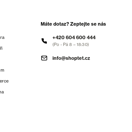
Máte dotaz? Zeptejte se nás
+420 604 600 444
ra
(Po - Pá 8 – 18:30)
ři
info@shoptet.cz
um
erce
na