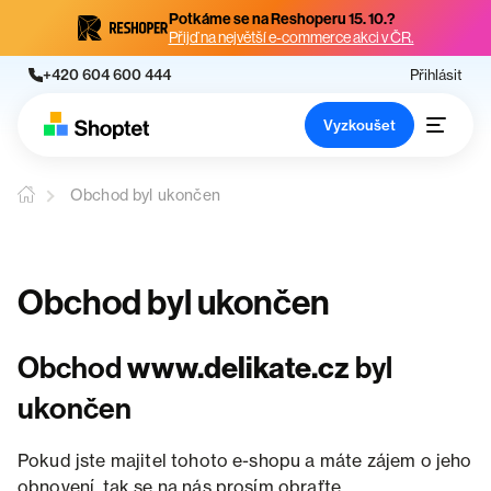
Potkáme se na Reshoperu 15. 10.?
Přijď na největší e-commerce akci v ČR.
+420 604 600 444
Přihlásit
Vyzkoušet
Obchod byl ukončen
Obchod byl ukončen
Obchod
www.delikate.cz
byl
ukončen
Pokud jste majitel tohoto e-shopu a máte zájem o jeho
obnovení, tak se na nás prosím obraťte.