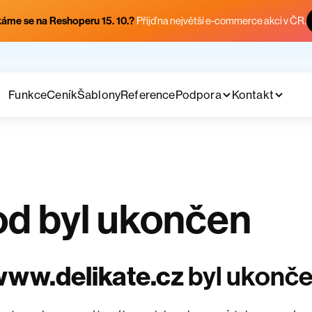
áme se na Reshoperu 15. 10.?
Přijď na největší e-commerce akci v ČR.
Funkce
Ceník
Šablony
Reference
Podpora
Kontakt
d byl ukončen
ww.delikate.cz
byl ukonč