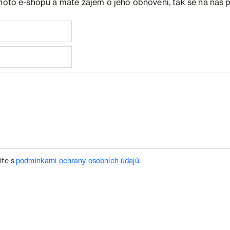
ohoto e-shopu a máte zájem o jeho obnovení, tak se na nás 
íte s
podmínkami ochrany osobních údajů
.