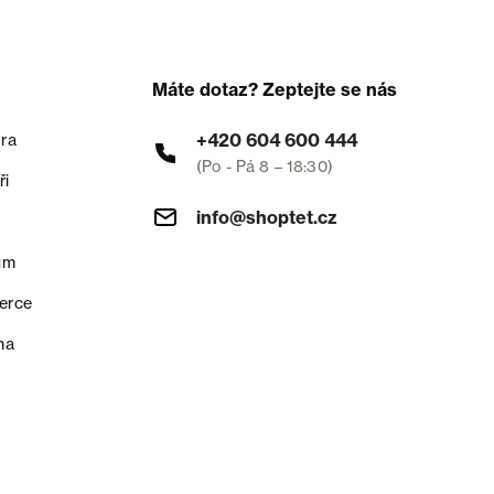
Máte dotaz? Zeptejte se nás
+420 604 600 444
ra
(Po - Pá 8 – 18:30)
ři
info@shoptet.cz
um
erce
na