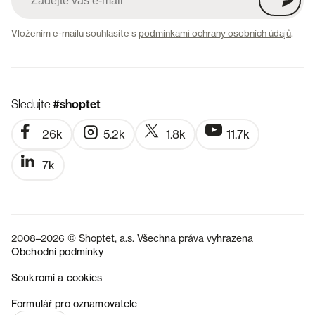
Vložením e-mailu souhlasíte s
podmínkami ochrany osobních údajů
.
Sledujte
#shoptet
26k
5.2k
1.8k
11.7k
7k
2008–2026 © Shoptet, a.s. Všechna práva vyhrazena
Obchodní podmínky
Soukromí a cookies
SK
Formulář pro oznamovatele