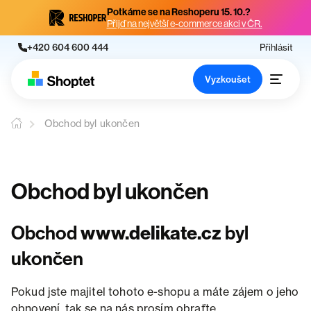
Potkáme se na Reshoperu 15. 10.?
Přijď na největší e-commerce akci v ČR.
+420 604 600 444
Přihlásit
Vyzkoušet
Obchod byl ukončen
Obchod byl ukončen
Obchod
www.delikate.cz
byl
ukončen
Pokud jste majitel tohoto e-shopu a máte zájem o jeho
obnovení, tak se na nás prosím obraťte.