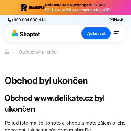
Potkáme se na Reshoperu 15. 10.?
Přijď na největší e-commerce akci v ČR.
+420 604 600 444
Přihlásit
Vyzkoušet
Obchod byl ukončen
Obchod byl ukončen
Obchod
www.delikate.cz
byl
ukončen
Pokud jste majitel tohoto e-shopu a máte zájem o jeho
obnovení, tak se na nás prosím obraťte.