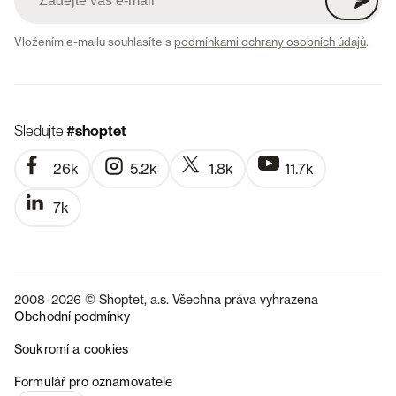
Vložením e-mailu souhlasíte s
podmínkami ochrany osobních údajů
.
Sledujte
#shoptet
26k
5.2k
1.8k
11.7k
7k
2008–2026 © Shoptet, a.s. Všechna práva vyhrazena
Obchodní podmínky
Soukromí a cookies
SK
Formulář pro oznamovatele