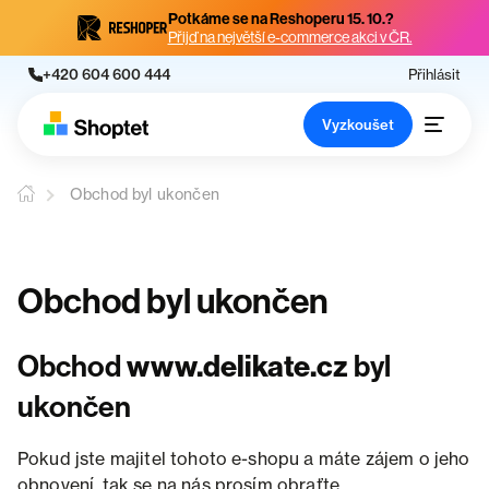
Potkáme se na Reshoperu 15. 10.?
Přijď na největší e-commerce akci v ČR.
+420 604 600 444
Přihlásit
Vyzkoušet
Obchod byl ukončen
Obchod byl ukončen
Obchod
www.delikate.cz
byl
ukončen
Pokud jste majitel tohoto e-shopu a máte zájem o jeho
obnovení, tak se na nás prosím obraťte.