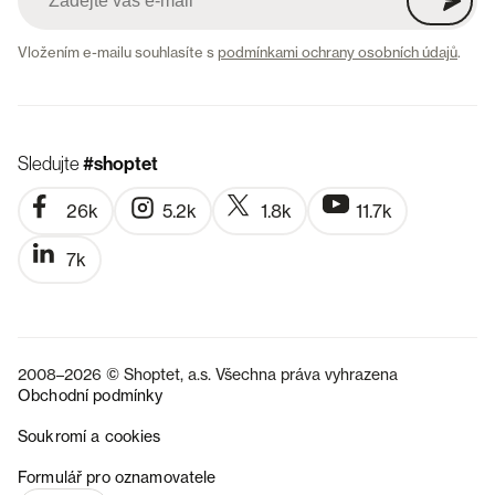
Vložením e-mailu souhlasíte s
podmínkami ochrany osobních údajů
.
Sledujte
#shoptet
26k
5.2k
1.8k
11.7k
7k
2008–2026 © Shoptet, a.s. Všechna práva vyhrazena
Obchodní podmínky
Soukromí a cookies
SK
Formulář pro oznamovatele