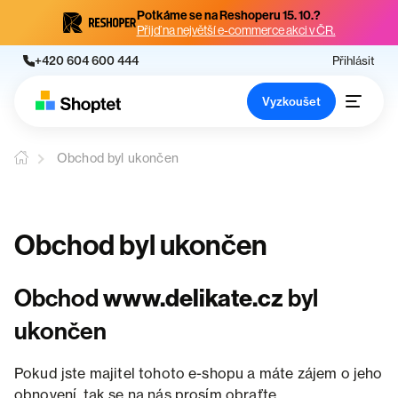
Potkáme se na Reshoperu 15. 10.?
Přijď na největší e-commerce akci v ČR.
+420 604 600 444
Přihlásit
Vyzkoušet
Obchod byl ukončen
Obchod byl ukončen
Obchod
www.delikate.cz
byl
ukončen
Pokud jste majitel tohoto e-shopu a máte zájem o jeho
obnovení, tak se na nás prosím obraťte.