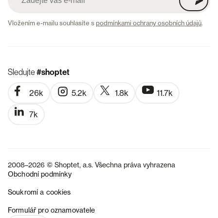
Vložením e-mailu souhlasíte s
podmínkami ochrany osobních údajů
.
Sledujte
#shoptet
26k
5.2k
1.8k
11.7k
7k
2008–2026 © Shoptet, a.s. Všechna práva vyhrazena
Obchodní podmínky
Soukromí a cookies
SK
Formulář pro oznamovatele