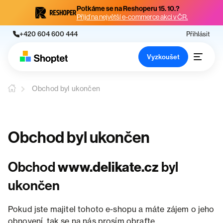
Potkáme se na Reshoperu 15. 10.?
Přijď na největší e-commerce akci v ČR.
+420 604 600 444
Přihlásit
Vyzkoušet
Obchod byl ukončen
Obchod byl ukončen
Obchod
www.delikate.cz
byl
ukončen
Pokud jste majitel tohoto e-shopu a máte zájem o jeho
obnovení, tak se na nás prosím obraťte.