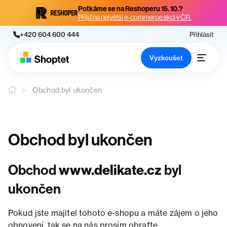
Potkáme se na Reshoperu 15. 10.?
Přijď na největší e-commerce akci v ČR.
+420 604 600 444
Přihlásit
Vyzkoušet
Obchod byl ukončen
Obchod byl ukončen
Obchod
www.delikate.cz
byl
ukončen
Pokud jste majitel tohoto e-shopu a máte zájem o jeho
obnovení, tak se na nás prosím obraťte.