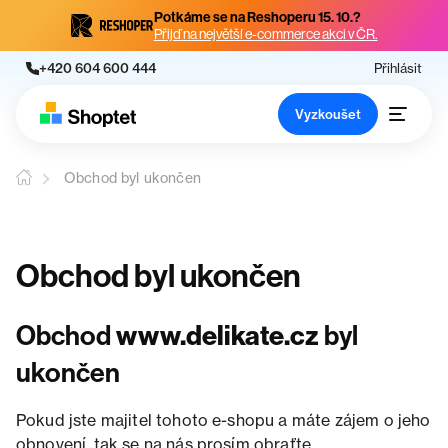
Potkáme se na Reshoperu 15. 10.?
Přijď na největší e-commerce akci v ČR.
+420 604 600 444
Přihlásit
Vyzkoušet
Obchod byl ukončen
Obchod byl ukončen
Obchod
www.delikate.cz
byl
ukončen
Pokud jste majitel tohoto e-shopu a máte zájem o jeho
obnovení, tak se na nás prosím obraťte.