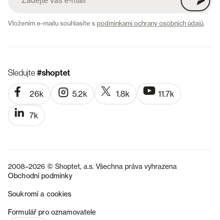
Vložením e-mailu souhlasíte s
podmínkami ochrany osobních údajů
.
Sledujte
#shoptet
26k
5.2k
1.8k
11.7k
7k
2008–2026 © Shoptet, a.s. Všechna práva vyhrazena
Obchodní podmínky
Soukromí a cookies
SK
Formulář pro oznamovatele