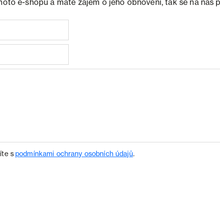
ohoto e-shopu a máte zájem o jeho obnovení, tak se na nás 
íte s
podmínkami ochrany osobních údajů
.