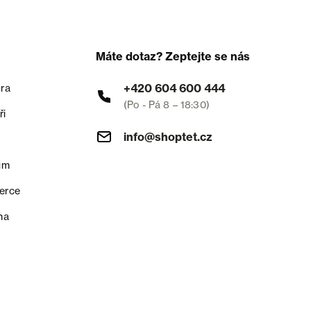
Máte dotaz? Zeptejte se nás
+420 604 600 444
ra
(Po - Pá 8 – 18:30)
ři
info@shoptet.cz
um
erce
na