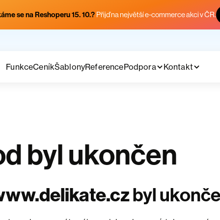
áme se na Reshoperu 15. 10.?
Přijď na největší e-commerce akci v ČR.
Funkce
Ceník
Šablony
Reference
Podpora
Kontakt
d byl ukončen
ww.delikate.cz
byl ukonč