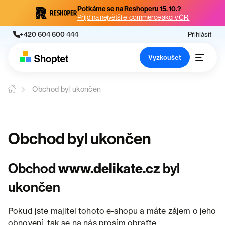
Potkáme se na Reshoperu 15. 10.?
Přijď na největší e-commerce akci v ČR.
+420 604 600 444
Přihlásit
Vyzkoušet
Obchod byl ukončen
Obchod byl ukončen
Obchod
www.delikate.cz
byl
ukončen
Pokud jste majitel tohoto e-shopu a máte zájem o jeho
obnovení, tak se na nás prosím obraťte.