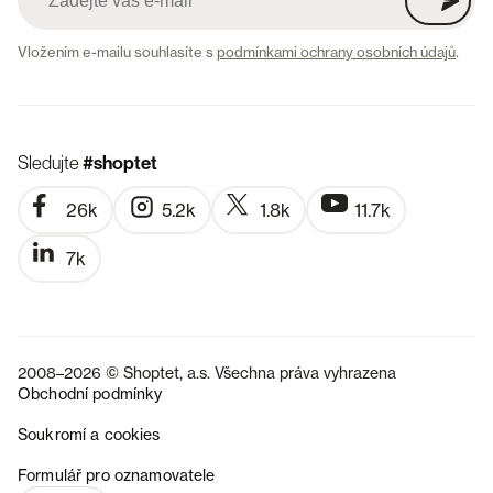
Vložením e-mailu souhlasíte s
podmínkami ochrany osobních údajů
.
Sledujte
#shoptet
26k
5.2k
1.8k
11.7k
7k
2008–2026 © Shoptet, a.s. Všechna práva vyhrazena
Obchodní podmínky
Soukromí a cookies
SK
Formulář pro oznamovatele