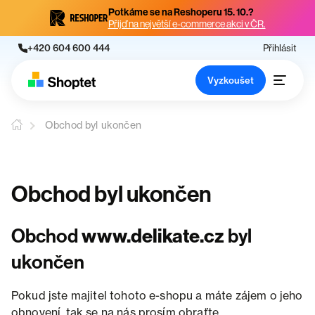
Potkáme se na Reshoperu 15. 10.?
Přijď na největší e-commerce akci v ČR.
+420 604 600 444
Přihlásit
Vyzkoušet
Obchod byl ukončen
Obchod byl ukončen
Obchod
www.delikate.cz
byl
ukončen
Pokud jste majitel tohoto e-shopu a máte zájem o jeho
obnovení, tak se na nás prosím obraťte.