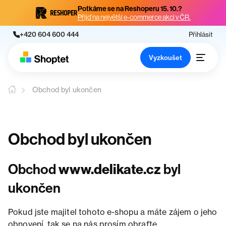
Potkáme se na Reshoperu 15. 10.?
Přijď na největší e-commerce akci v ČR.
+420 604 600 444
Přihlásit
Vyzkoušet
Obchod byl ukončen
Obchod byl ukončen
Obchod
www.delikate.cz
byl
ukončen
Pokud jste majitel tohoto e-shopu a máte zájem o jeho
obnovení, tak se na nás prosím obraťte.