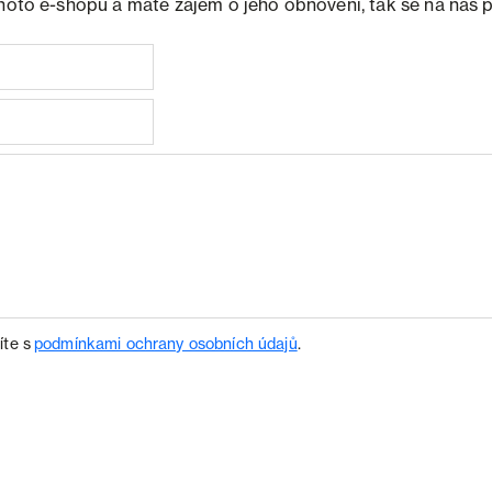
ohoto e-shopu a máte zájem o jeho obnovení, tak se na nás 
íte s
podmínkami ochrany osobních údajů
.