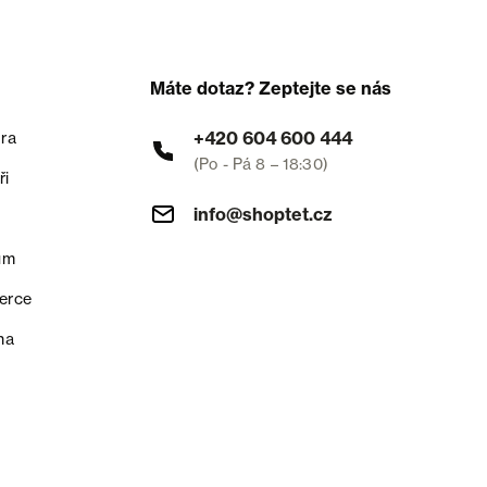
Máte dotaz? Zeptejte se nás
+420 604 600 444
ra
(Po - Pá 8 – 18:30)
ři
info@shoptet.cz
um
erce
na