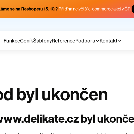
áme se na Reshoperu 15. 10.?
Přijď na největší e-commerce akci v ČR.
Funkce
Ceník
Šablony
Reference
Podpora
Kontakt
d byl ukončen
ww.delikate.cz
byl ukonč