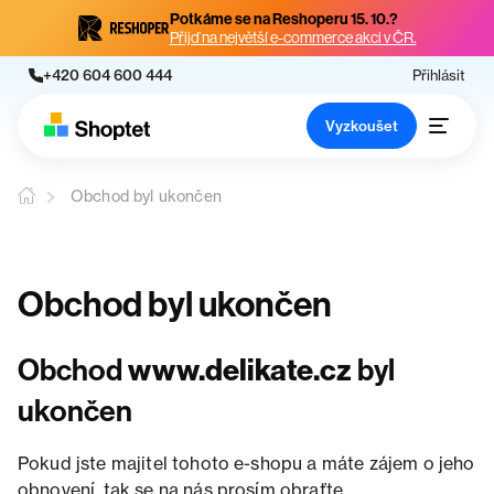
Potkáme se na Reshoperu 15. 10.?
Přijď na největší e-commerce akci v ČR.
+420 604 600 444
Přihlásit
Vyzkoušet
Obchod byl ukončen
Obchod byl ukončen
Obchod
www.delikate.cz
byl
ukončen
Pokud jste majitel tohoto e-shopu a máte zájem o jeho
obnovení, tak se na nás prosím obraťte.