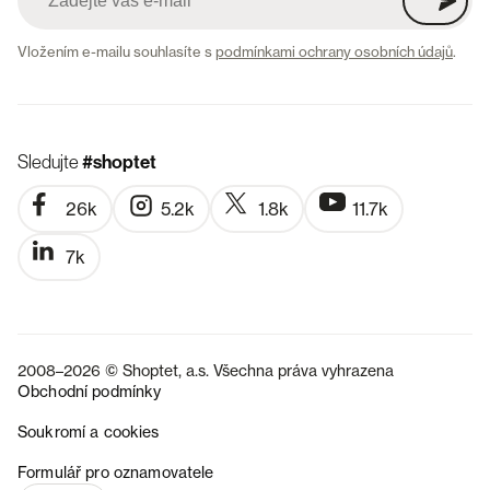
Vložením e-mailu souhlasíte s
podmínkami ochrany osobních údajů
.
Sledujte
#shoptet
26k
5.2k
1.8k
11.7k
7k
2008–2026 © Shoptet, a.s. Všechna práva vyhrazena
Obchodní podmínky
Soukromí a cookies
SK
Formulář pro oznamovatele