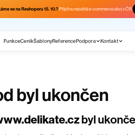
áme se na Reshoperu 15. 10.?
Přijď na největší e-commerce akci v ČR.
Funkce
Ceník
Šablony
Reference
Podpora
Kontakt
d byl ukončen
ww.delikate.cz
byl ukonč