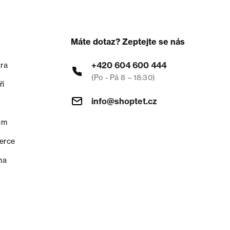
Máte dotaz? Zeptejte se nás
+420 604 600 444
ra
(Po - Pá 8 – 18:30)
ři
info@shoptet.cz
um
erce
na