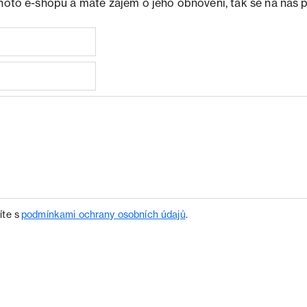
ohoto e-shopu a máte zájem o jeho obnovení, tak se na nás 
íte s
podmínkami ochrany osobních údajů
.