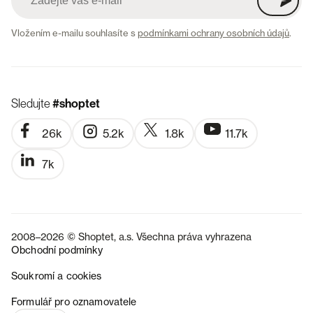
Vložením e-mailu souhlasíte s
podmínkami ochrany osobních údajů
.
Sledujte
#shoptet
26k
5.2k
1.8k
11.7k
7k
2008–2026 © Shoptet, a.s. Všechna práva vyhrazena
Obchodní podmínky
Soukromí a cookies
SK
Formulář pro oznamovatele