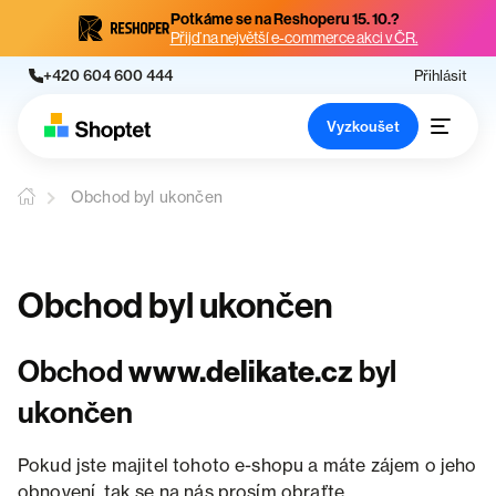
Potkáme se na Reshoperu 15. 10.?
Přijď na největší e-commerce akci v ČR.
+420 604 600 444
Přihlásit
Vyzkoušet
Obchod byl ukončen
Obchod byl ukončen
Obchod
www.delikate.cz
byl
ukončen
Pokud jste majitel tohoto e-shopu a máte zájem o jeho
obnovení, tak se na nás prosím obraťte.