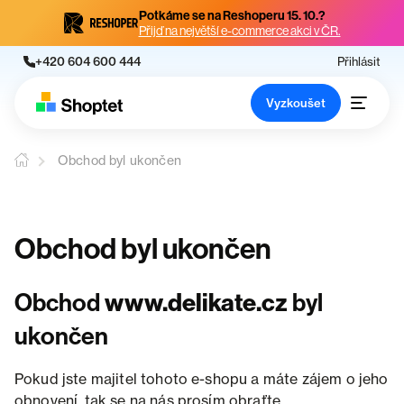
Potkáme se na Reshoperu 15. 10.?
Přijď na největší e-commerce akci v ČR.
+420 604 600 444
Přihlásit
Vyzkoušet
Obchod byl ukončen
Obchod byl ukončen
Obchod
www.delikate.cz
byl
ukončen
Pokud jste majitel tohoto e-shopu a máte zájem o jeho
obnovení, tak se na nás prosím obraťte.