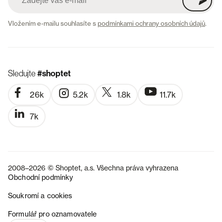
Vložením e-mailu souhlasíte s
podmínkami ochrany osobních údajů
.
Sledujte
#shoptet
26k
5.2k
1.8k
11.7k
7k
2008–2026 © Shoptet, a.s. Všechna práva vyhrazena
Obchodní podmínky
Soukromí a cookies
SK
Formulář pro oznamovatele