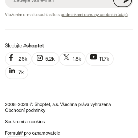
Vložením e-mailu souhlasíte s
podmínkami ochrany osobních údajů
.
Sledujte
#shoptet
26k
5.2k
1.8k
11.7k
7k
2008–2026 © Shoptet, a.s. Všechna práva vyhrazena
Obchodní podmínky
Soukromí a cookies
SK
Formulář pro oznamovatele