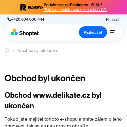
Potkáme se na Reshoperu 15. 10.?
Přijď na největší e-commerce akci v ČR.
+420 604 600 444
Přihlásit
Vyzkoušet
Obchod byl ukončen
Obchod byl ukončen
Obchod
www.delikate.cz
byl
ukončen
Pokud jste majitel tohoto e-shopu a máte zájem o jeho
obnovení, tak se na nás prosím obraťte.