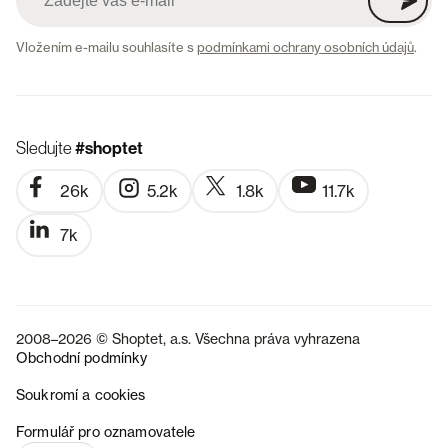
Vložením e-mailu souhlasíte s
podmínkami ochrany osobních údajů
.
Sledujte
#shoptet
26k
5.2k
1.8k
11.7k
7k
2008–2026 © Shoptet, a.s. Všechna práva vyhrazena
Obchodní podmínky
Soukromí a cookies
SK
Formulář pro oznamovatele