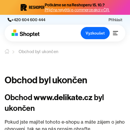
Potkáme se na Reshoperu 15. 10.?
Přijď na největší e-commerce akci v ČR.
+420 604 600 444
Přihlásit
Vyzkoušet
Obchod byl ukončen
Obchod byl ukončen
Obchod
www.delikate.cz
byl
ukončen
Pokud jste majitel tohoto e-shopu a máte zájem o jeho
obnovení, tak se na nás prosím obraťte.