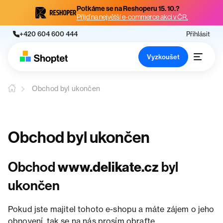
Potkáme se na Reshoperu 15. 10.?
Přijď na největší e-commerce akci v ČR.
+420 604 600 444
Přihlásit
Vyzkoušet
Obchod byl ukončen
Obchod byl ukončen
Obchod
www.delikate.cz
byl
ukončen
Pokud jste majitel tohoto e-shopu a máte zájem o jeho
obnovení, tak se na nás prosím obraťte.