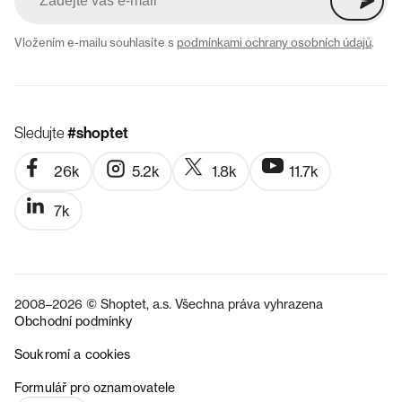
Vložením e-mailu souhlasíte s
podmínkami ochrany osobních údajů
.
Sledujte
#shoptet
26k
5.2k
1.8k
11.7k
7k
2008–2026 © Shoptet, a.s. Všechna práva vyhrazena
Obchodní podmínky
Soukromí a cookies
SK
Formulář pro oznamovatele