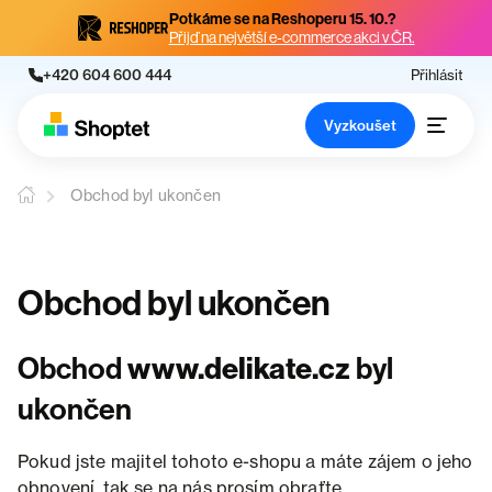
Potkáme se na Reshoperu 15. 10.?
Přijď na největší e-commerce akci v ČR.
+420 604 600 444
Přihlásit
Vyzkoušet
Obchod byl ukončen
Obchod byl ukončen
Obchod
www.delikate.cz
byl
ukončen
Pokud jste majitel tohoto e-shopu a máte zájem o jeho
obnovení, tak se na nás prosím obraťte.