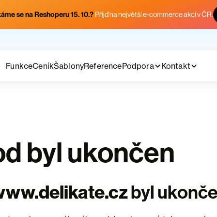
áme se na Reshoperu 15. 10.?
Přijď na největší e-commerce akci v ČR.
Funkce
Ceník
Šablony
Reference
Podpora
Kontakt
d byl ukončen
ww.delikate.cz
byl ukonč