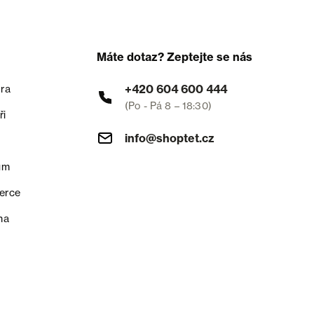
Máte dotaz? Zeptejte se nás
+420 604 600 444
ra
(Po - Pá 8 – 18:30)
ři
info@shoptet.cz
um
erce
na