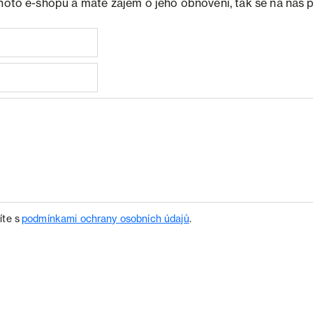
ohoto e-shopu a máte zájem o jeho obnovení, tak se na nás 
íte s
podmínkami ochrany osobních údajů
.