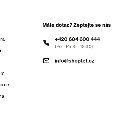
Máte dotaz? Zeptejte se nás
+420 604 600 444
ra
(Po - Pá 8 – 18:30)
ři
info@shoptet.cz
um
erce
na