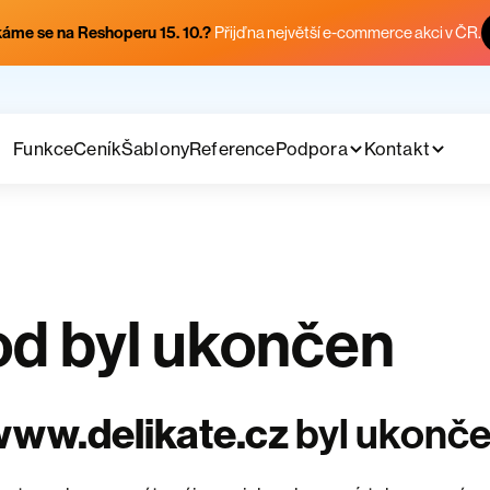
áme se na Reshoperu 15. 10.?
Přijď na největší e-commerce akci v ČR.
Funkce
Ceník
Šablony
Reference
Podpora
Kontakt
d byl ukončen
ww.delikate.cz
byl ukonč