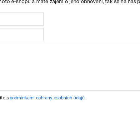
ohoto e-shopu a máte zájem o jeho obnovení, tak se na nás 
íte s
podmínkami ochrany osobních údajů
.