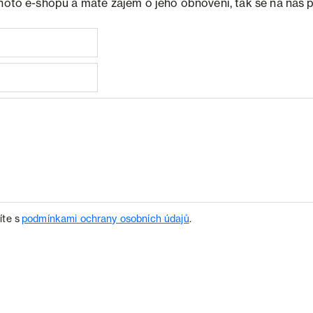
ohoto e-shopu a máte zájem o jeho obnovení, tak se na nás 
íte s
podmínkami ochrany osobních údajů
.