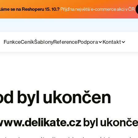
áme se na Reshoperu 15. 10.?
Přijď na největší e-commerce akci v ČR.
Funkce
Ceník
Šablony
Reference
Podpora
Kontakt
d byl ukončen
ww.delikate.cz
byl ukonč