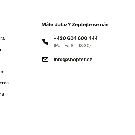
Máte dotaz? Zeptejte se nás
+420 604 600 444
ra
(Po - Pá 8 – 18:30)
ři
info@shoptet.cz
um
erce
na