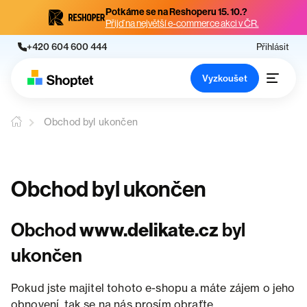
Potkáme se na Reshoperu 15. 10.?
Přijď na největší e-commerce akci v ČR.
+420 604 600 444
Přihlásit
Vyzkoušet
Obchod byl ukončen
Obchod byl ukončen
Obchod
www.delikate.cz
byl
ukončen
Pokud jste majitel tohoto e-shopu a máte zájem o jeho
obnovení, tak se na nás prosím obraťte.