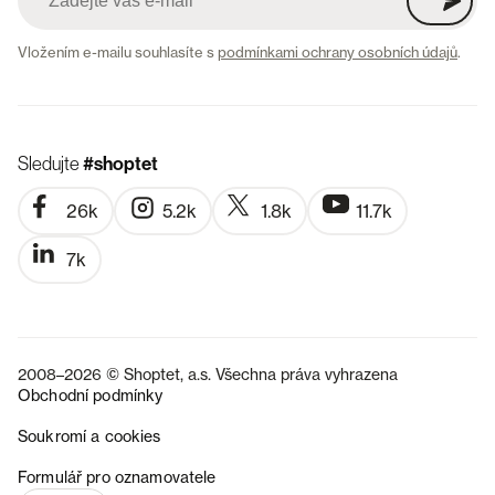
Vložením e-mailu souhlasíte s
podmínkami ochrany osobních údajů
.
Sledujte
#shoptet
26k
5.2k
1.8k
11.7k
7k
2008–2026 © Shoptet, a.s. Všechna práva vyhrazena
Obchodní podmínky
Soukromí a cookies
SK
Formulář pro oznamovatele