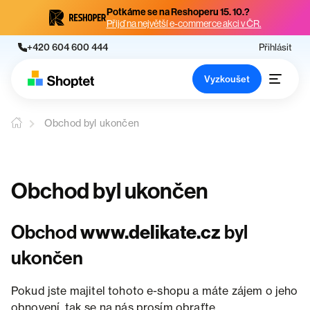
Potkáme se na Reshoperu 15. 10.?
Přijď na největší e-commerce akci v ČR.
+420 604 600 444
Přihlásit
Vyzkoušet
Obchod byl ukončen
Obchod byl ukončen
Obchod
www.delikate.cz
byl
ukončen
Pokud jste majitel tohoto e-shopu a máte zájem o jeho
obnovení, tak se na nás prosím obraťte.