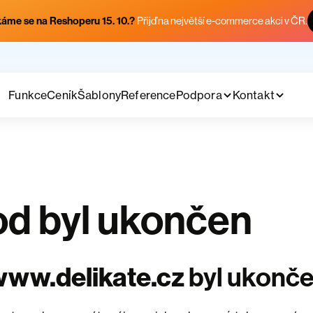
áme se na Reshoperu 15. 10.?
Přijď na největší e-commerce akci v ČR.
Funkce
Ceník
Šablony
Reference
Podpora
Kontakt
d byl ukončen
ww.delikate.cz
byl ukonč