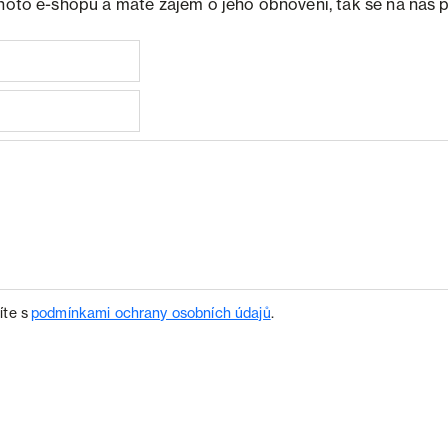
ohoto e-shopu a máte zájem o jeho obnovení, tak se na nás 
íte s
podmínkami ochrany osobních údajů
.