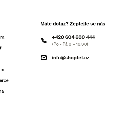
Máte dotaz? Zeptejte se nás
+420 604 600 444
ra
(Po - Pá 8 – 18:30)
ři
info@shoptet.cz
um
erce
na