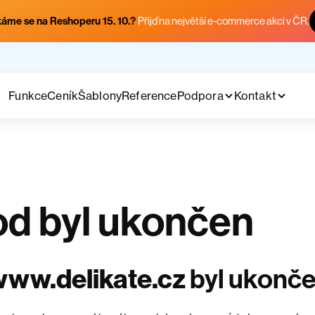
áme se na Reshoperu 15. 10.?
Přijď na největší e-commerce akci v ČR.
Funkce
Ceník
Šablony
Reference
Podpora
Kontakt
d byl ukončen
ww.delikate.cz
byl ukonč