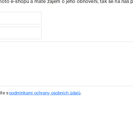
ohoto e-shopu a máte zájem o jeho obnovení, tak se na nás 
íte s
podmínkami ochrany osobních údajů
.