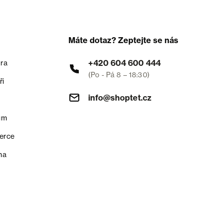
Máte dotaz? Zeptejte se nás
+420 604 600 444
ra
(Po - Pá 8 – 18:30)
ři
info@shoptet.cz
um
erce
na